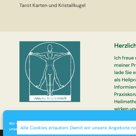
Tarot Karten und Kristallkugel
Herzlic
Ich freue
meiner Pr
lade Sie 
als Heilpr
Informier
Praxiskon
Heilmetho
wirken un
Wir verwenden Cookies, um unsere Website und
Alle Cookies erlauben. Damit wir unsere Angebote 
unseren Service zu optimieren.