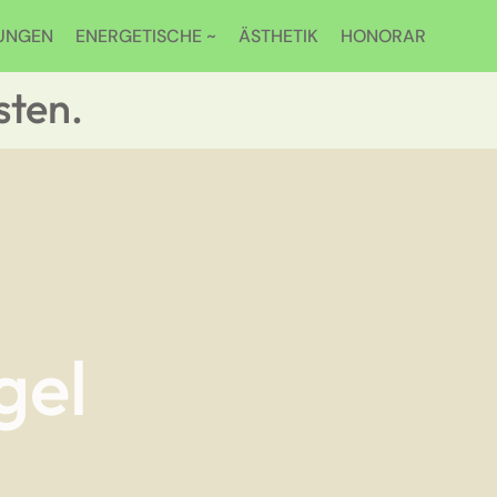
UNGEN
ENERGETISCHE ~
ÄSTHETIK
HONORAR
sten.
gel