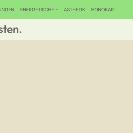
UNGEN
ENERGETISCHE ~
ÄSTHETIK
HONORAR
sten.