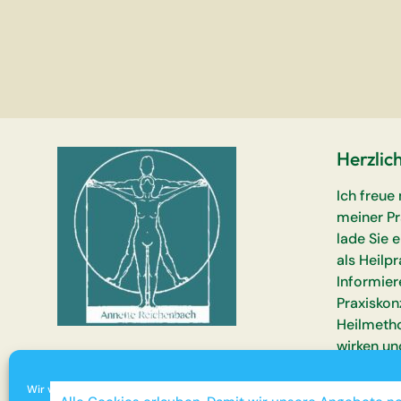
Herzlic
Ich freue
meiner Pr
lade Sie 
als Heilpr
Informier
Praxiskon
Heilmetho
wirken un
Wir verwenden Cookies, um unsere Website und